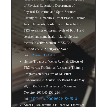
of Physical Education, Department of
Physical Education and Sport Sciences,
Faculty of Humanities, Rasht Branch, Islamic
Azad University, Rasht, Iran. The effect of
TRX exercises on serum levels of IGF-1 and
cortisol and some health-related physical
factors in active women.
MEDICAL
SCIENCES
. 2020;30(4):432-442.
doi:
29252/iau.30.4.432
Heltne T, Janot J, Welles C, et al. Effects of
TRX versus Traditional Resistance Training
Programs on Measures of Muscular
Performance in Adults: 925 Board #340 May
28, 2.
Medicine & Science in Sports &
Exercise
. 2014;46:253-254.
doi:
1249/01.mss.0000493944.82425.a8
Arazi H, Malakoutinia F, Izadi M. Effects of