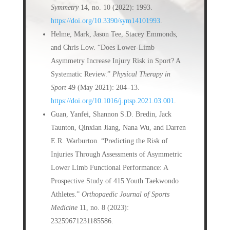
Symmetry
14, no. 10 (2022): 1993.
https://doi.org/10.3390/sym14101993
.
Helme, Mark, Jason Tee, Stacey Emmonds,
and Chris Low. “Does Lower-Limb
Asymmetry Increase Injury Risk in Sport? A
Systematic Review.”
Physical Therapy in
Sport
49 (May 2021): 204–13.
https://doi.org/10.1016/j.ptsp.2021.03.001
.
Guan, Yanfei, Shannon S.D. Bredin, Jack
Taunton, Qinxian Jiang, Nana Wu, and Darren
E.R. Warburton. “Predicting the Risk of
Injuries Through Assessments of Asymmetric
Lower Limb Functional Performance: A
Prospective Study of 415 Youth Taekwondo
Athletes.”
Orthopaedic Journal of Sports
Medicine
11, no. 8 (2023):
23259671231185586.