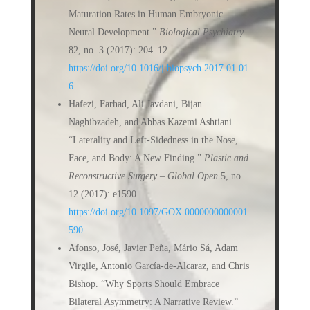
Maturation Rates in Human Embryonic
Neural Development.”
Biological Psychiatry
82, no. 3 (2017): 204–12.
https://doi.org/10.1016/j.biopsych.2017.01.01
6
.
Hafezi, Farhad, Ali Javdani, Bijan
Naghibzadeh, and Abbas Kazemi Ashtiani.
“Laterality and Left-Sidedness in the Nose,
Face, and Body: A New Finding.”
Plastic and
Reconstructive Surgery – Global Open
5, no.
12 (2017): e1590.
https://doi.org/10.1097/GOX.0000000000001
590
.
Afonso, José, Javier Peña, Mário Sá, Adam
Virgile, Antonio García-de-Alcaraz, and Chris
Bishop. “Why Sports Should Embrace
Bilateral Asymmetry: A Narrative Review.”