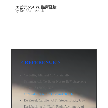
エビデンス vs. 臨床経験
by
Ken Usui
|
Article
< REFERENCE >
Corballis, Michael C. “Bilaterally
Symmetrical: To Be or Not to Be?”
Symmetry
12, no. 3 (2020): 326.
https://doi.org/10.3390/sym12030326
.
De Kovel, Carolien G.F., Steven Lisgo, Guy
Karlebach, et al. “Left–Right Asymmetry of