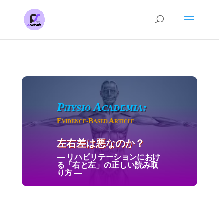
Physio Academia:
Evidence-Based Article
左右差は悪なのか？
―
リハビリテーションにおけ
る「右と左」の正しい読み取
り方
―