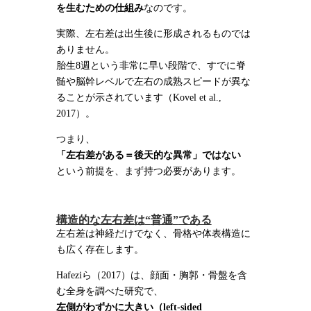
を生むための仕組み
なのです。
実際、左右差は出生後に形成されるものでは
ありません。
胎生8週という非常に早い段階で、すでに脊
髄や脳幹レベルで左右の成熟スピードが異な
ることが示されています（Kovel et al.,
2017）。
つまり、
「左右差がある＝後天的な異常」ではない
という前提を、まず持つ必要があります。
構造的な左右差は
“
普通
”
である
左右差は神経だけでなく、骨格や体表構造に
も広く存在します。
Hafeziら（2017）は、顔面・胸郭・骨盤を含
む全身を調べた研究で、
左側がわずかに大きい（
left-sided