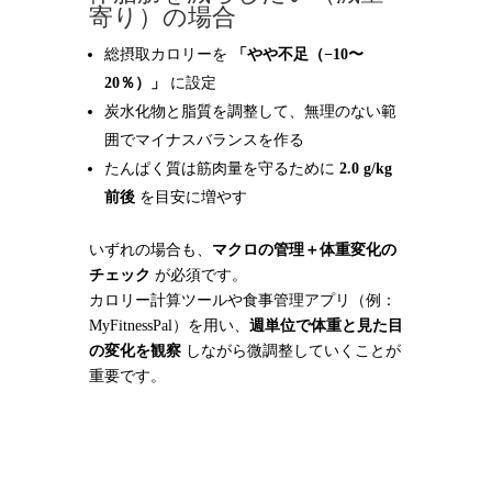
寄り）の場合
総摂取カロリーを
「やや不足（−10〜
20％）」
に設定
炭水化物と脂質を調整して、無理のない範
囲でマイナスバランスを作る
たんぱく質は筋肉量を守るために
2.0 g/kg
前後
を目安に増やす
いずれの場合も、
マクロの管理＋体重変化の
チェック
が必須です。
カロリー計算ツールや食事管理アプリ（例：
MyFitnessPal）を用い、
週単位で体重と見た目
の変化を観察
しながら微調整していくことが
重要です。