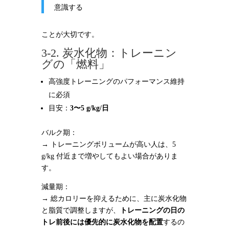
意識する
ことが大切です。
3-2. 炭水化物：トレーニン
グの「燃料」
高強度トレーニングのパフォーマンス維持
に必須
目安：
3〜5 g/kg/日
バルク期：
→ トレーニングボリュームが高い人は、5
g/kg 付近まで増やしてもよい場合がありま
す。
減量期：
→ 総カロリーを抑えるために、主に炭水化物
と脂質で調整しますが、
トレーニングの日の
トレ前後には優先的に炭水化物を配置
するの