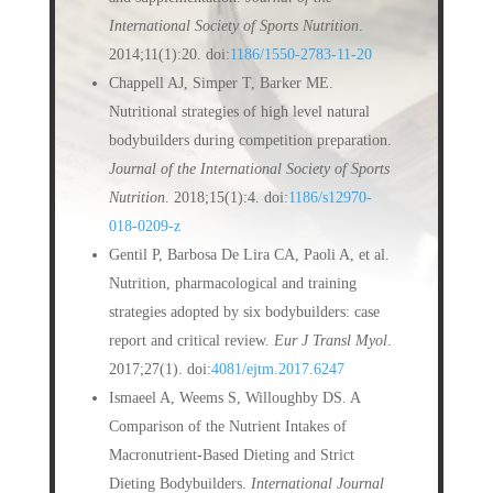
International Society of Sports Nutrition
.
2014;11(1):20. doi:
1186/1550-2783-11-20
Chappell AJ, Simper T, Barker ME.
Nutritional strategies of high level natural
bodybuilders during competition preparation.
Journal of the International Society of Sports
Nutrition
. 2018;15(1):4. doi:
1186/s12970-
018-0209-z
Gentil P, Barbosa De Lira CA, Paoli A, et al.
Nutrition, pharmacological and training
strategies adopted by six bodybuilders: case
report and critical review.
Eur J Transl Myol
.
2017;27(1). doi:
4081/ejtm.2017.6247
Ismaeel A, Weems S, Willoughby DS. A
Comparison of the Nutrient Intakes of
Macronutrient-Based Dieting and Strict
Dieting Bodybuilders.
International Journal