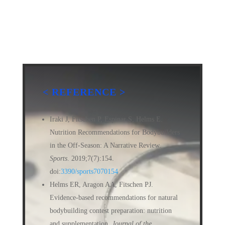
< REFERENCE >
Iraki J, Fitschen P, Espinar S, Helms E.
Nutrition Recommendations for Bodybuilders
in the Off-Season: A Narrative Review.
Sports
. 2019;7(7):154.
doi:
3390/sports7070154
Helms ER, Aragon AA, Fitschen PJ.
Evidence-based recommendations for natural
bodybuilding contest preparation: nutrition
and supplementation.
Journal of the