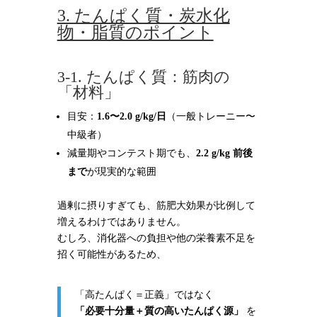
3. たんぱく質・炭水化
物・脂質のポイント
3-1. たんぱく質：筋肉の
「材料」
目安：
1.6〜2.0 g/kg/日
（一般トレーニー〜
中級者）
減量期やコンテスト期でも、
2.2 g/kg 前後
まで
が現実的な範囲
過剰に摂りすぎても、筋肥大効果が比例して
増えるわけではありません。
むしろ、消化器への負担や他の栄養素不足を
招く可能性があるため、
「高たんぱく＝正義」ではなく
「必要十分量＋質の高いたんぱく源」
を